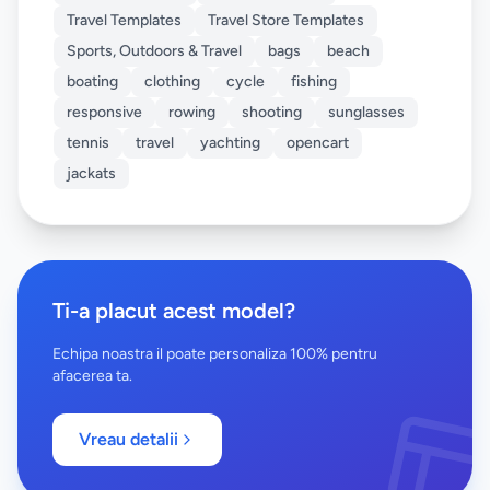
Travel Templates
Travel Store Templates
Sports, Outdoors & Travel
bags
beach
boating
clothing
cycle
fishing
responsive
rowing
shooting
sunglasses
tennis
travel
yachting
opencart
jackats
Ti-a placut acest model?
Echipa noastra il poate personaliza 100% pentru
afacerea ta.
Vreau detalii