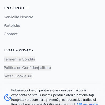
LINK-URI UTILE
Serviciile Noastre
Portofoliu
Contact
LEGAL & PRIVACY
Termeni și Condiții
Politica de Confidențialitate
Setări Cookie-uri
Folosim cookie-uri pentru a-ți asigura cea mai bună
experiență pe site-ul nostru, pentru a oferi funcționalități
integrate (precum hărți și video) și pentru analiza traficului.
©
2026
Websiteuri.ro.
Toate drepturile rezervate.
Prin continuarea navigării, îți exprimi acordul.
Află mai multe
Realizat de
websiteuri.ro
cu
50.ro
AI-studio | Rebuild yourself.