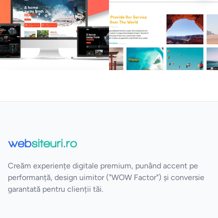
Trekking Club - ReactJS
Travel Tour & Hotel
Template Light/Dark
Booking HTML5 Website
Template
Vezi Detalii
Vezi Detalii
Creăm experiențe digitale premium, punând accent pe
performanță, design uimitor ("WOW Factor") și conversie
garantată pentru clienții tăi.