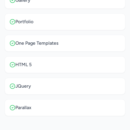
Gallery
Portfolio
One Page Templates
HTML 5
JQuery
Parallax