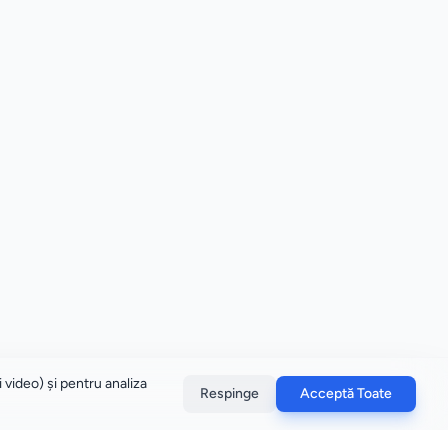
 video) și pentru analiza
Respinge
Acceptă Toate