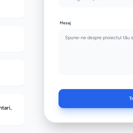
Mesaj
T
ntari,